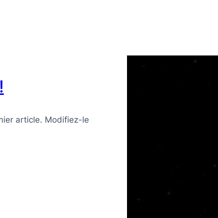
!
er article. Modifiez-le