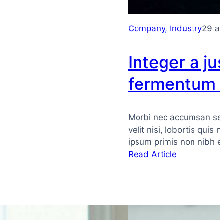
Company
, 
Industry
29 a
Integer a ju
fermentum
Morbi nec accumsan sem
velit nisi, lobortis quis
ipsum primis non nibh 
:
Read Article
Integer
a
justo
vitae
arcu