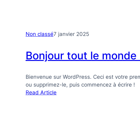
Non classé
7 janvier 2025
Bonjour tout le monde 
Bienvenue sur WordPress. Ceci est votre premi
ou supprimez-le, puis commencez à écrire !
:
Read Article
Bonjour
tout
le
monde !